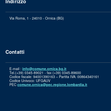
Indirizzo
Via Roma, 1 - 24010 - Ornica (BG)
Contatti
E-mail :
info@comune.ornica.bg.it
Tel.(+39) 0345-89021 - fax (+39) 0345-89600
Codice fiscale: 94001390163 – Partita IVA: 00864340161
Codice Univoco: UFGAUV
PEC
comune.ornica@pec.regione.lombardia.it